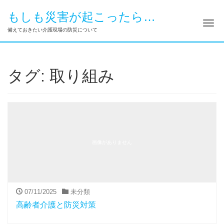
もしも災害が起こったら…
ナ
備えておきたい介護現場の防災について
タグ:
取り組み
画像がありません
07/11/2025
未分類
高齢者介護と防災対策