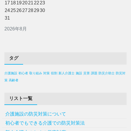
17
18
19
20
21
22
23
24
25
26
27
28
29
30
31
2026年8月
タグ
介護施設
初心者
取り組み
対策
役割
新人介護士
施設
災害
課題
防災介助士
防災対
策
高齢者
リスト一覧
介護施設の防災対策について
初心者でもできる介護での防災対策法