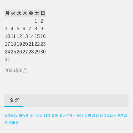
月
火
水
木
金
土
日
1
2
3
4
5
6
7
8
9
10
11
12
13
14
15
16
17
18
19
20
21
22
23
24
25
26
27
28
29
30
31
2026年8月
タグ
介護施設
初心者
取り組み
対策
役割
新人介護士
施設
災害
課題
防災介助士
防災対
策
高齢者